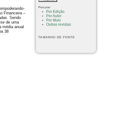
Procurar
 empoderando-
Por Edição
ão Financeira –
Por Autor
vadas. Sendo
Por título
a-se de uma
Outras revistas
 a média anual
ia 38
TAMANHO DE FONTE