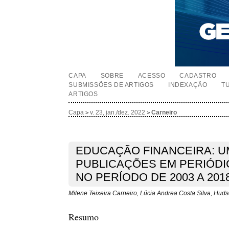
CAPA
SOBRE
ACESSO
CADASTRO
SUBMISSÕES DE ARTIGOS
INDEXAÇÃO
T
ARTIGOS
Capa
v. 23, jan./dez. 2022
Carneiro
>
>
EDUCAÇÃO FINANCEIRA: U
PUBLICAÇÕES EM PERIÓDI
NO PERÍODO DE 2003 A 201
Milene Teixeira Carneiro, Lúcia Andrea Costa Silva, Hud
Resumo