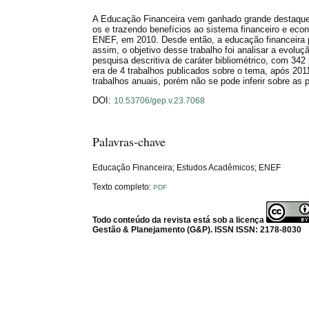
A Educação Financeira vem ganhado grande destaque 
os e trazendo benefícios ao sistema financeiro e econ
ENEF, em 2010. Desde então, a educação financeira p
assim, o objetivo desse trabalho foi analisar a evol
pesquisa descritiva de caráter bibliométrico, com 342
era de 4 trabalhos publicados sobre o tema, após 20
trabalhos anuais, porém não se pode inferir sobre a
DOI:
10.53706/gep.v.23.7068
Palavras-chave
Educação Financeira; Estudos Acadêmicos; ENEF
Texto completo:
PDF
Todo conteúdo da revista está sob a licença
Gestão & Planejamento (G&P). ISSN ISSN: 2178-8030