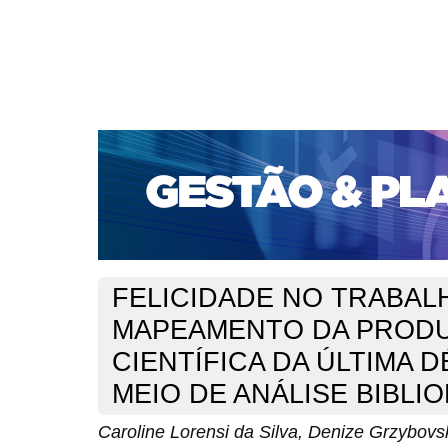
CAPA
SOBRE
ACESSO
CADASTRO
PESQ
PORTAL DE REVISTAS DA UNIFACS
SUBMISSÕES D
PARA SUBMISSÃO DE ARTIGOS
TUTORIAL PARA AV
Capa
v. 23, jan./dez. 2022
da Silva
>
>
FELICIDADE NO TRABAL
MAPEAMENTO DA PROD
CIENTÍFICA DA ÚLTIMA 
MEIO DE ANÁLISE BIBLI
Caroline Lorensi da Silva, Denize Grzybovs