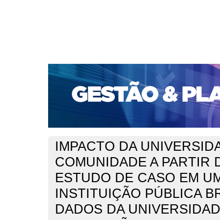
CAPA
SOBRE
ACESSO
CADASTRO
PESQ
PORTAL DE REVISTAS DA UNIFACS
SUBMISSÕES D
PARA SUBMISSÃO DE ARTIGOS
TUTORIAL PARA AV
Capa
v. 24, jan./dez. 2023
Curi Filho
>
>
IMPACTO DA UNIVERSID
COMUNIDADE A PARTIR 
ESTUDO DE CASO EM U
INSTITUIÇÃO PÚBLICA B
DADOS DA UNIVERSIDAD