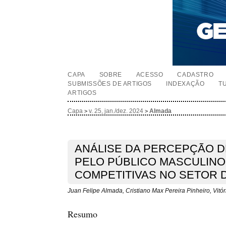
CAPA
SOBRE
ACESSO
CADASTRO
SUBMISSÕES DE ARTIGOS
INDEXAÇÃO
T
ARTIGOS
Capa
v. 25, jan./dez. 2024
Almada
>
>
ANÁLISE DA PERCEPÇÃO 
PELO PÚBLICO MASCULINO
COMPETITIVAS NO SETOR 
Juan Felipe Almada, Cristiano Max Pereira Pinheiro, Vit
Resumo