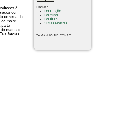
Procurar
 voltadas à
Por Edição
parados com
Por Autor
o de vista de
Por título
s de maior
Outras revistas
 parte
o de marca e
Tais fatores
TAMANHO DE FONTE