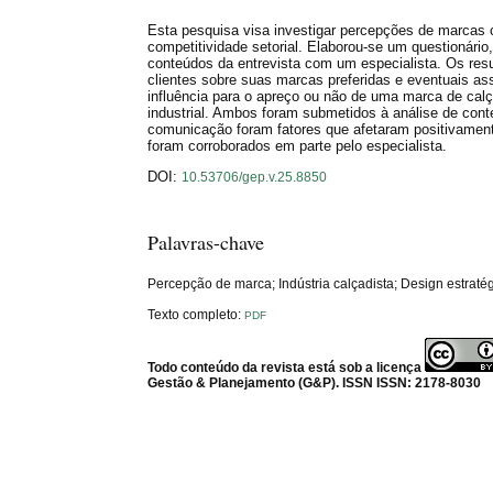
Esta pesquisa visa investigar percepções de marcas c
competitividade setorial. Elaborou-se um questionár
conteúdos da entrevista com um especialista. Os res
clientes sobre suas marcas preferidas e eventuais as
influência para o apreço ou não de uma marca de calç
industrial. Ambos foram submetidos à análise de cont
comunicação foram fatores que afetaram positivament
foram corroborados em parte pelo especialista.
DOI:
10.53706/gep.v.25.8850
Palavras-chave
Percepção de marca; Indústria calçadista; Design estraté
Texto completo:
PDF
Todo conteúdo da revista está sob a licença
Gestão & Planejamento (G&P). ISSN ISSN: 2178-8030