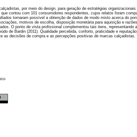
alçadistas, por meio do design, para geração de estratégias organizacionais
io, que contou com 101 consumidores respondentes, cujos relatos foram com
ultados tornaram possível a obtenção de dados de modo misto acerca do pont
sociações, motivos de escolha, disposição monetária para aquisição e razõe
ados. O ponto de vista profissional complementou tais itens, representando a
eúdo de Bardin (2011). Qualidade percebida, conforto, praticidade e reputaçã
e as decisões de compra e as percepções positivas de marcas calçadistas. 
gico