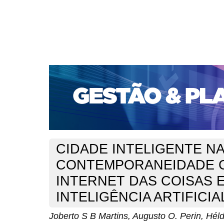
CAPA
SOBRE
ACESSO
CADASTRO
PESQ
PORTAL DE REVISTAS DA UNIFACS
SUBMISSÕES D
PARA SUBMISSÃO DE ARTIGOS
TUTORIAL PARA AV
Capa
v. 25, jan./dez. 2024
Martins
>
>
CIDADE INTELIGENTE N
CONTEMPORANEIDADE 
INTERNET DAS COISAS 
INTELIGÊNCIA ARTIFICIA
Joberto S B Martins, Augusto O. Perin, Héld