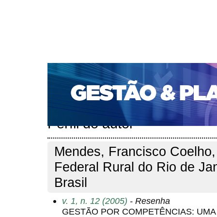
CAPA
SOBRE
ACESSO
CADASTRO
PESQ
PORTAL DE REVISTAS DA UNIFACS
SUBMISSÕES D
PARA SUBMISSÃO DE ARTIGOS
TUTORIAL PARA AV
Capa
Pesquisa
Perfil do autor
>
>
Perfil do autor
Mendes, Francisco Coelho,
Federal Rural do Rio de Ja
Brasil
v. 1, n. 12 (2005)
- Resenha
GESTÃO POR COMPETÊNCIAS: UMA 