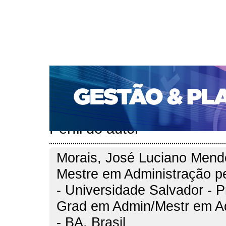
CAPA
SOBRE
ACESSO
CADASTRO
PESQ
PORTAL DE REVISTAS DA UNIFACS
SUBMISSÕES D
PARA SUBMISSÃO DE ARTIGOS
TUTORIAL PARA AV
Capa
Pesquisa
Perfil do autor
>
>
Perfil do autor
Morais, José Luciano Mend
Mestre em Administração 
- Universidade Salvador - 
Grad em Admin/Mestr em 
- BA, Brasil