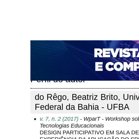
CAPA
SOBRE
ACESSO
CADASTRO
PESQ
NOTÍCIAS
PORTAL DE REVISTAS DA UNIFACS
T
PARA AVALIADORES
NOVA SUBMISSÃO
DOCUM
Capa
Pesquisa
Perfil do autor
>
>
Perfil do autor
do Rêgo, Beatriz Brito, Uni
Federal da Bahia - UFBA
v. 7, n. 2 (2017)
- WparT - Workshop sobr
Tecnologias Educacionais
DESIGN PARTICIPATIVO EM SALA DE