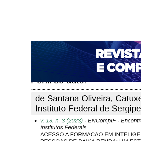
CAPA
SOBRE
ACESSO
CADASTRO
PESQ
NOTÍCIAS
PORTAL DE REVISTAS DA UNIFACS
T
PARA AVALIADORES
NOVA SUBMISSÃO
DOCUM
Capa
Pesquisa
Perfil do autor
>
>
Perfil do autor
de Santana Oliveira, Catuxe
Instituto Federal de Sergipe
v. 13, n. 3 (2023)
- ENCompIF - Encontr
Institutos Federais
ACESSO A FORMACAO EM INTELIGEN