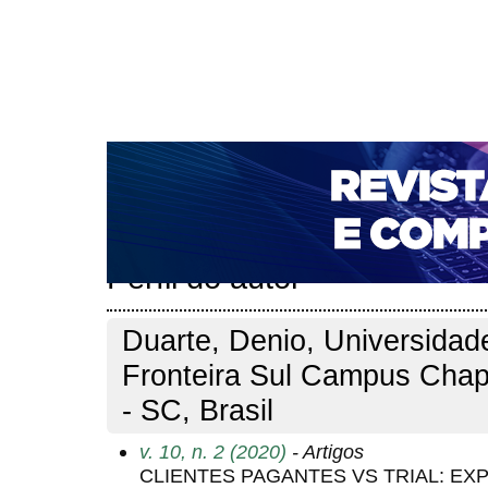
CAPA
SOBRE
ACESSO
CADASTRO
PESQ
NOTÍCIAS
PORTAL DE REVISTAS DA UNIFACS
T
PARA AVALIADORES
NOVA SUBMISSÃO
DOCUM
Capa
Pesquisa
Perfil do autor
>
>
Perfil do autor
Duarte, Denio, Universidad
Fronteira Sul Campus Cha
- SC, Brasil
v. 10, n. 2 (2020)
- Artigos
CLIENTES PAGANTES VS TRIAL: EX