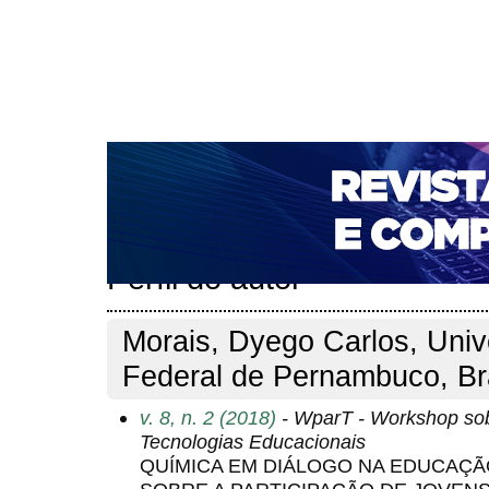
CAPA
SOBRE
ACESSO
CADASTRO
PESQ
NOTÍCIAS
PORTAL DE REVISTAS DA UNIFACS
T
PARA AVALIADORES
NOVA SUBMISSÃO
DOCUM
Capa
Pesquisa
Perfil do autor
>
>
Perfil do autor
Morais, Dyego Carlos, Univ
Federal de Pernambuco, Br
v. 8, n. 2 (2018)
- WparT - Workshop sobr
Tecnologias Educacionais
QUÍMICA EM DIÁLOGO NA EDUCAÇ