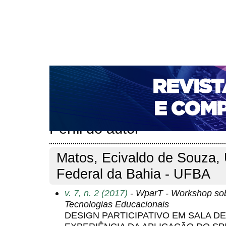
CAPA
SOBRE
ACESSO
CADASTRO
PESQ
NOTÍCIAS
PORTAL DE REVISTAS DA UNIFACS
T
PARA AVALIADORES
NOVA SUBMISSÃO
DOCUM
Capa
Pesquisa
Perfil do autor
>
>
Perfil do autor
Matos, Ecivaldo de Souza, 
Federal da Bahia - UFBA
v. 7, n. 2 (2017)
- WparT - Workshop sobr
Tecnologias Educacionais
DESIGN PARTICIPATIVO EM SALA DE