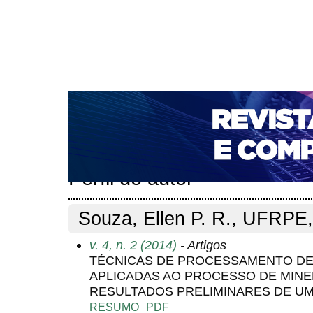
CAPA
SOBRE
ACESSO
CADASTRO
PESQ
NOTÍCIAS
PORTAL DE REVISTAS DA UNIFACS
T
PARA AVALIADORES
NOVA SUBMISSÃO
DOCUM
Capa
Pesquisa
Perfil do autor
>
>
Perfil do autor
Souza, Ellen P. R., UFRPE,
v. 4, n. 2 (2014)
- Artigos
TÉCNICAS DE PROCESSAMENTO DE
APLICADAS AO PROCESSO DE MINE
RESULTADOS PRELIMINARES DE U
RESUMO
PDF