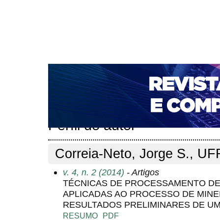
CAPA
SOBRE
ACESSO
CADASTRO
PESQ
NOTÍCIAS
PORTAL DE REVISTAS DA UNIFACS
T
PARA AVALIADORES
NOVA SUBMISSÃO
DOCUM
Capa
Pesquisa
Perfil do autor
>
>
Perfil do autor
Correia-Neto, Jorge S., UF
v. 4, n. 2 (2014)
- Artigos
TÉCNICAS DE PROCESSAMENTO DE
APLICADAS AO PROCESSO DE MINE
RESULTADOS PRELIMINARES DE U
RESUMO
PDF