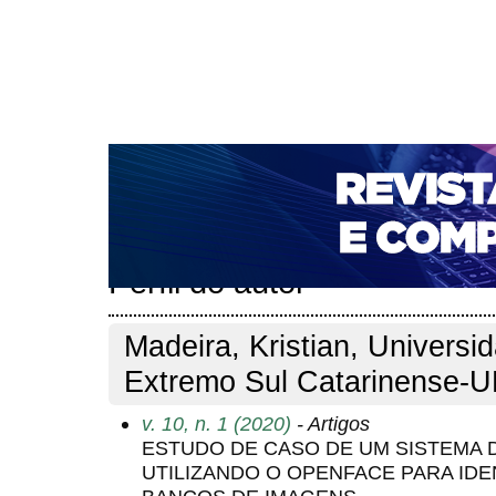
CAPA
SOBRE
ACESSO
CADASTRO
PESQ
NOTÍCIAS
PORTAL DE REVISTAS DA UNIFACS
T
PARA AVALIADORES
NOVA SUBMISSÃO
DOCUM
Capa
Pesquisa
Perfil do autor
>
>
Perfil do autor
Madeira, Kristian, Universi
Extremo Sul Catarinense-U
v. 10, n. 1 (2020)
- Artigos
ESTUDO DE CASO DE UM SISTEMA 
UTILIZANDO O OPENFACE PARA IDE