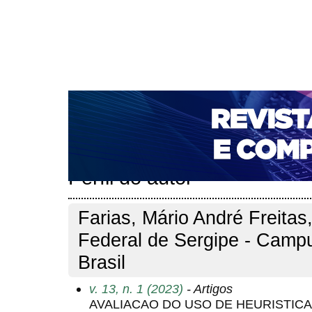
CAPA
SOBRE
ACESSO
CADASTRO
PESQ
NOTÍCIAS
PORTAL DE REVISTAS DA UNIFACS
T
PARA AVALIADORES
NOVA SUBMISSÃO
DOCUM
Capa
Pesquisa
Perfil do autor
>
>
Perfil do autor
Farias, Mário André Freitas,
Federal de Sergipe - Campu
Brasil
v. 13, n. 1 (2023)
- Artigos
AVALIACAO DO USO DE HEURISTIC