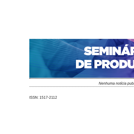
CAPA
SOBRE
ACESSO
CADASTRO
PESQ
NOTÍCIAS
PORTAL DE REVISTAS DA UNIFACS
S
Capa
Notícias
>
Notícias
Nenhuma notícia publ
ISSN: 1517-2112