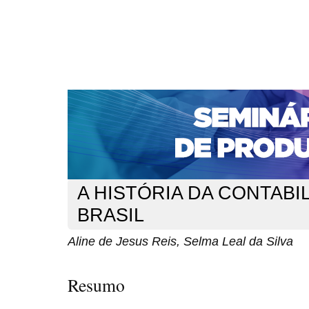
CAPA
SOBRE
ACESSO
CADASTRO
PESQ
NOTÍCIAS
PORTAL DE REVISTAS DA UNIFACS
S
Capa
v. 11, n. 1 (2007)
Reis
>
>
A HISTÓRIA DA CONTABI
BRASIL
Aline de Jesus Reis, Selma Leal da Silva
Resumo