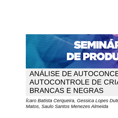
CAPA
SOBRE
ACESSO
CADASTRO
PESQ
NOTÍCIAS
PORTAL DE REVISTAS DA UNIFACS
S
Capa
v. 17 (2018)
Cerqueira
>
>
ANÁLISE DE AUTOCONCE
AUTOCONTROLE DE CRI
BRANCAS E NEGRAS
Ícaro Batista Cerqueira, Gessica Lopes Du
Matos, Saulo Santos Menezes Almeida