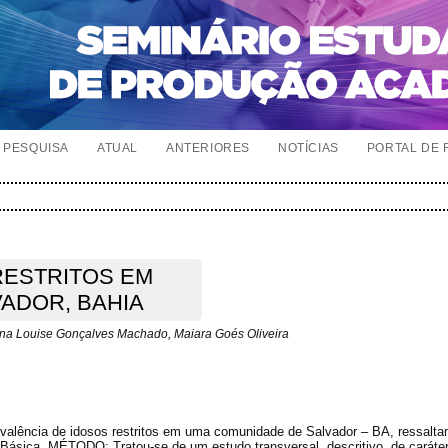
PESQUISA
ATUAL
ANTERIORES
NOTÍCIAS
PORTAL DE 
RESTRITOS EM
ADOR, BAHIA
ana Louise Gonçalves Machado, Maiara Goés Oliveira
revalência de idosos restritos em uma comunidade de Salvador – BA, ressalta
 Básica. MÉTODO: Tratou-se de um estudo transversal, descritivo, de caráter 