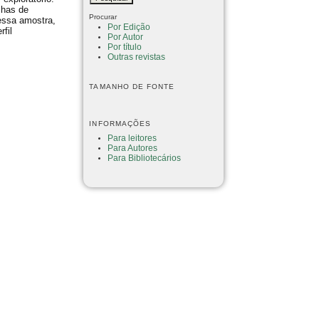
chas de
Procurar
essa amostra,
Por Edição
fil
Por Autor
Por título
Outras revistas
TAMANHO DE FONTE
INFORMAÇÕES
Para leitores
Para Autores
Para Bibliotecários