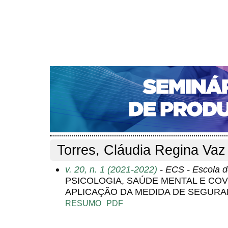
CAPA
SOBRE
ACESSO
CADASTRO
PESQ
NOTÍCIAS
PORTAL DE REVISTAS DA UNIFACS
S
Capa
Pesquisa
Perfil do autor
>
>
Perfil do autor
Torres, Cláudia Regina Vaz
v. 20, n. 1 (2021-2022)
- ECS - Escola d
PSICOLOGIA, SAÚDE MENTAL E COVI
APLICAÇÃO DA MEDIDA DE SEGUR
RESUMO
PDF