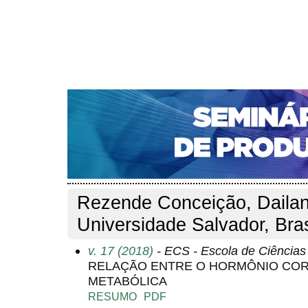
CAPA
SOBRE
ACESSO
CADASTRO
PESQ
NOTÍCIAS
PORTAL DE REVISTAS DA UNIFACS
S
Capa
Pesquisa
Perfil do autor
>
>
Perfil do autor
Rezende Conceição, Dailan
Universidade Salvador, Bras
v. 17 (2018)
- ECS - Escola de Ciência
RELAÇÃO ENTRE O HORMÔNIO CORT
METABÓLICA
RESUMO
PDF