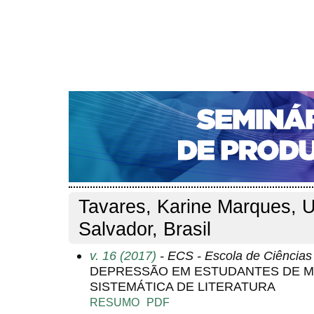
CAPA
SOBRE
ACESSO
CADASTRO
PESQ
NOTÍCIAS
PORTAL DE REVISTAS DA UNIFACS
S
Capa
Pesquisa
Perfil do autor
>
>
Perfil do autor
Tavares, Karine Marques, U
Salvador, Brasil
v. 16 (2017)
- ECS - Escola de Ciência
DEPRESSÃO EM ESTUDANTES DE ME
SISTEMÁTICA DE LITERATURA
RESUMO
PDF