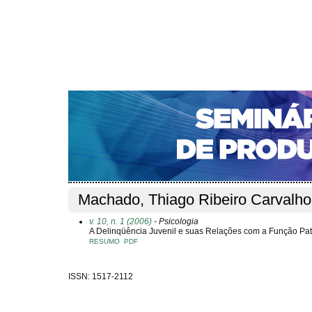
CAPA
SOBRE
ACESSO
CADASTRO
PESQ
NOTÍCIAS
PORTAL DE REVISTAS DA UNIFACS
S
Capa
Pesquisa
Perfil do autor
>
>
Perfil do autor
Machado, Thiago Ribeiro Carvalho
v. 10, n. 1 (2006)
- Psicologia
A Delinqüência Juvenil e suas Relações com a Função Pa
RESUMO
PDF
ISSN: 1517-2112