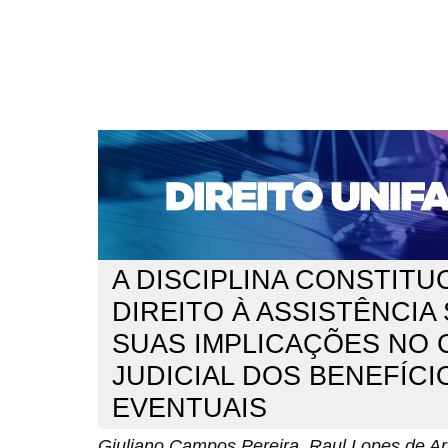
CAPA
SOBRE
ACESSO
CADASTRO
PESQ
NOTÍCIAS
EDIÇÕES DE Nº 1 A 100
WEBMAIL
Capa
n. 312 (2026)
Pereira
>
>
A DISCIPLINA CONSTITU
DIREITO À ASSISTÊNCIA 
SUAS IMPLICAÇÕES NO
JUDICIAL DOS BENEFÍCI
EVENTUAIS
Giuliano Campos Pereira, Raul Lopes de Ar