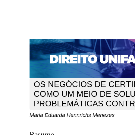
CAPA
SOBRE
ACESSO
CADASTRO
PESQ
NOTÍCIAS
EDIÇÕES DE Nº 1 A 100
WEBMAIL
Capa
n. 313 (2026)
Menezes
>
>
OS NEGÓCIOS DE CERTI
COMO UM MEIO DE SOL
PROBLEMÁTICAS CONTR
Maria Eduarda Hennrichs Menezes
Resumo