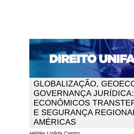
CAPA
SOBRE
ACESSO
CADASTRO
PESQ
NOTÍCIAS
EDIÇÕES DE Nº 1 A 100
WEBMAIL
Capa
n. 313 (2026)
Castro
>
>
GLOBALIZAÇÃO, GEOEC
GOVERNANÇA JURÍDICA
ECONÔMICOS TRANSTER
E SEGURANÇA REGIONA
AMÉRICAS
Hélder Uzêda Castro