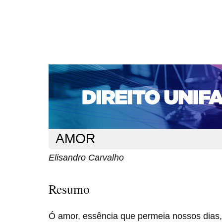
CAPA
SOBRE
ACESSO
CADASTRO
PESQ
NOTÍCIAS
EDIÇÕES DE Nº 1 A 100
WEBMAIL
Capa
n. 313 (2026)
Carvalho
>
>
AMOR
Elisandro Carvalho
Resumo
Ó amor, essência que permeia nossos dias,