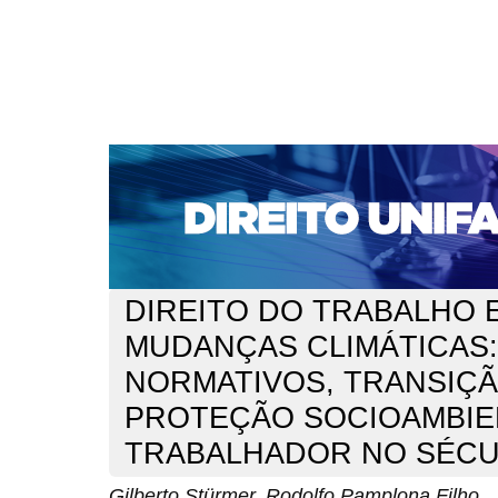
CAPA
SOBRE
ACESSO
CADASTRO
PESQ
NOTÍCIAS
EDIÇÕES DE Nº 1 A 100
WEBMAIL
Capa
n. 313 (2026)
Stürmer
>
>
DIREITO DO TRABALHO 
MUDANÇAS CLIMÁTICAS:
NORMATIVOS, TRANSIÇÃ
PROTEÇÃO SOCIOAMBIE
TRABALHADOR NO SÉCU
Gilberto Stürmer, Rodolfo Pamplona Filho