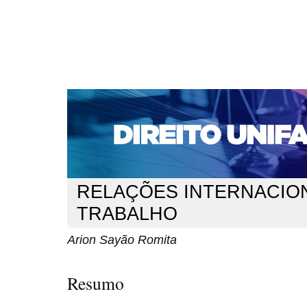
CAPA
SOBRE
ACESSO
CADASTRO
PESQ
NOTÍCIAS
EDIÇÕES DE Nº 1 A 100
WEBMAIL
Capa
n. 120 (2010)
Romita
>
>
RELAÇÕES INTERNACION
TRABALHO
Arion Sayão Romita
Resumo