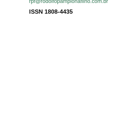
rpf@rodolfopamplonafilho.com.br
ISSN 1808-4435