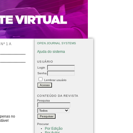
OPEN JOURNAL SYSTEMS
Nº 1 A
Ajuda do sistema
USUÁRIO
Login
Senha
Lembrar usuário
CONTEÚDO DA REVISTA
Pesquisa
 apenas no
stável
Procurar
Por Edição
Por Autor