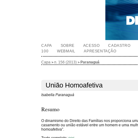
CAPA
SOBRE
ACESSO
CADASTRO
100
WEBMAIL
APRESENTAÇÃO
Capa
n. 156 (2013)
Paranaguá
>
>
União Homoafetiva
Isabella Paranaguá
Resumo
O dinamismo do Direito das Famílias nos proporciona uma
casamento ou união estável entre um homem e uma mulhe
homoafetiva”.
Texto completo: