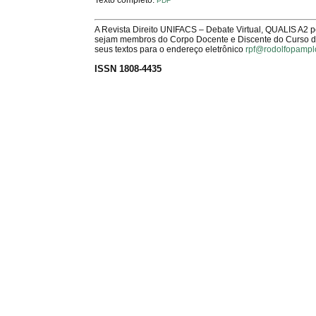
PDF
A Revista Direito UNIFACS – Debate Virtual, QUALIS A2 
sejam membros do Corpo Docente e Discente do Curso de 
seus textos para o endereço eletrônico
rpf@rodolfopampl
ISSN 1808-4435