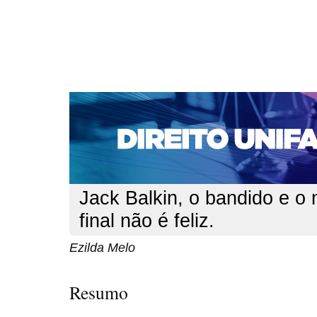
CAPA
SOBRE
ACESSO
CADASTRO
PESQ
NOTÍCIAS
EDIÇÕES DE Nº 1 A 100
WEBMAIL
Capa
n. 156 (2013)
Melo
>
>
Jack Balkin, o bandido e o
final não é feliz.
Ezilda Melo
Resumo