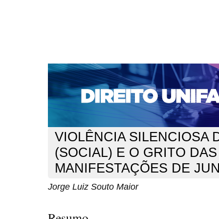
CAPA
SOBRE
ACESSO
CADASTRO
PESQ
NOTÍCIAS
EDIÇÕES DE Nº 1 A 100
WEBMAIL
Capa
n. 159 (2013)
Souto Maior
>
>
VIOLÊNCIA SILENCIOSA
(SOCIAL) E O GRITO DAS
MANIFESTAÇÕES DE JU
Jorge Luiz Souto Maior
Resumo