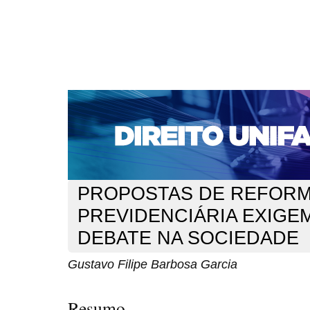
CAPA
SOBRE
ACESSO
CADASTRO
PESQ
NOTÍCIAS
EDIÇÕES DE Nº 1 A 100
WEBMAIL
Capa
n. 197 (2016)
Barbosa Garcia
>
>
PROPOSTAS DE REFOR
PREVIDENCIÁRIA EXIGE
DEBATE NA SOCIEDADE
Gustavo Filipe Barbosa Garcia
Resumo