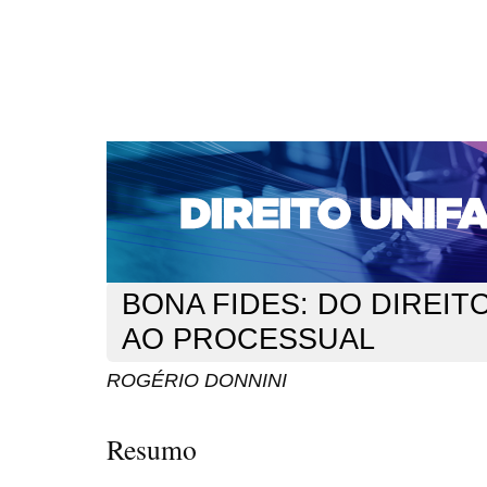
CAPA
SOBRE
ACESSO
CADASTRO
PESQ
NOTÍCIAS
EDIÇÕES DE Nº 1 A 100
WEBMAIL
Capa
n. 197 (2016)
DONNINI
>
>
BONA FIDES: DO DIREIT
AO PROCESSUAL
ROGÉRIO DONNINI
Resumo