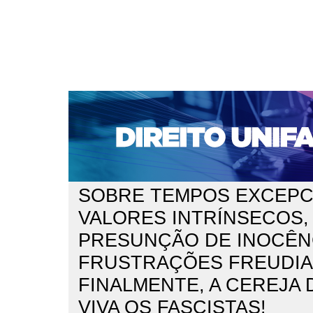
CAPA
SOBRE
ACESSO
CADASTRO
PESQ
NOTÍCIAS
EDIÇÕES DE Nº 1 A 100
WEBMAIL
Capa
n. 197 (2016)
de Andrade Moreira
>
>
SOBRE TEMPOS EXCEPC
VALORES INTRÍNSECOS,
PRESUNÇÃO DE INOCÊN
FRUSTRAÇÕES FREUDIA
FINALMENTE, A CEREJA 
VIVA OS FASCISTAS!