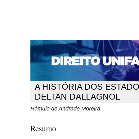
CAPA
SOBRE
ACESSO
CADASTRO
PESQ
NOTÍCIAS
EDIÇÕES DE Nº 1 A 100
WEBMAIL
Capa
n. 199 (2017)
Moreira
>
>
A HISTÓRIA DOS ESTADO
DELTAN DALLAGNOL
Rômulo de Andrade Moreira
Resumo