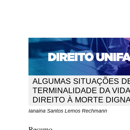
CAPA
SOBRE
ACESSO
CADASTRO
PESQ
NOTÍCIAS
EDIÇÕES DE Nº 1 A 100
WEBMAIL
Capa
n. 211 (2018)
Rechmann
>
>
ALGUMAS SITUAÇÕES D
TERMINALIDADE DA VIDA
DIREITO À MORTE DIGN
Ianaina Santos Lemos Rechmann
Resumo