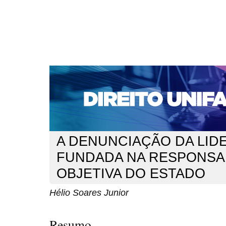
CAPA
SOBRE
ACESSO
CADASTRO
PESQ
NOTÍCIAS
EDIÇÕES DE Nº 1 A 100
WEBMAIL
Capa
n. 105 (2009)
Junior
>
>
A DENUNCIAÇÃO DA LID
FUNDADA NA RESPONSA
OBJETIVA DO ESTADO
Hélio Soares Junior
Resumo