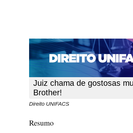
CAPA
SOBRE
ACESSO
CADASTRO
PESQ
NOTÍCIAS
EDIÇÕES DE Nº 1 A 100
WEBMAIL
Capa
n. 105 (2009)
UNIFACS
>
>
Juiz chama de gostosas mu
Brother!
Direito UNIFACS
Resumo