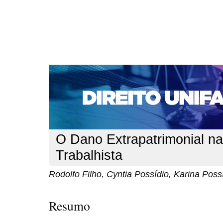
CAPA
SOBRE
ACESSO
CADASTRO
PESQ
NOTÍCIAS
EDIÇÕES DE Nº 1 A 100
WEBMAIL
Capa
n. 225 (2019)
Filho
>
>
O Dano Extrapatrimonial n
Trabalhista
Rodolfo Filho, Cyntia Possídio, Karina Poss
Resumo