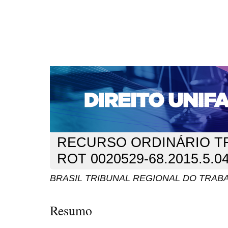
CAPA
SOBRE
ACESSO
CADASTRO
PESQ
NOTÍCIAS
EDIÇÕES DE Nº 1 A 100
WEBMAIL
Capa
n. 233 (2019)
TRIBUNAL REGIONAL DO TRABALHO 
>
>
RECURSO ORDINÁRIO T
ROT 0020529-68.2015.5.0
BRASIL TRIBUNAL REGIONAL DO TRABA
Resumo