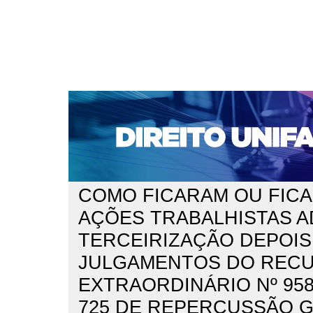
CAPA
SOBRE
ACESSO
CADASTRO
PESQ
NOTÍCIAS
EDIÇÕES DE Nº 1 A 100
WEBMAIL
Capa
n. 270 (2022)
Andrade Araujo
>
>
COMO FICARAM OU FICA
AÇÕES TRABALHISTAS A
TERCEIRIZAÇÃO DEPOIS
JULGAMENTOS DO REC
EXTRAORDINÁRIO Nº 958
725 DE REPERCUSSÃO G