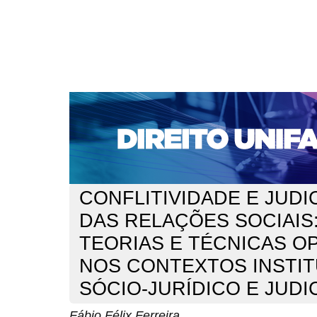
CAPA
SOBRE
ACESSO
CADASTRO
PESQ
NOTÍCIAS
EDIÇÕES DE Nº 1 A 100
WEBMAIL
Capa
n. 270 (2022)
Ferreira
>
>
CONFLITIVIDADE E JUDI
DAS RELAÇÕES SOCIAIS
TEORIAS E TÉCNICAS O
NOS CONTEXTOS INSTIT
SÓCIO-JURÍDICO E JUDI
Fábio Félix Ferreira