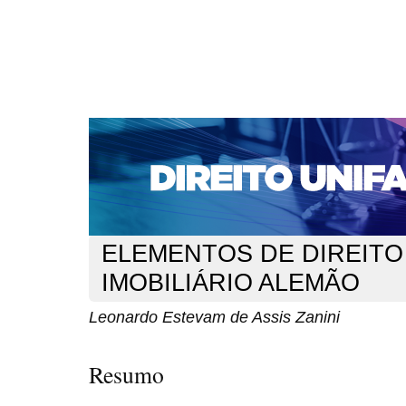
CAPA
SOBRE
ACESSO
CADASTRO
PESQ
NOTÍCIAS
EDIÇÕES DE Nº 1 A 100
WEBMAIL
Capa
n. 270 (2022)
Estevam de Assis Zanini
>
>
ELEMENTOS DE DIREITO
IMOBILIÁRIO ALEMÃO
Leonardo Estevam de Assis Zanini
Resumo