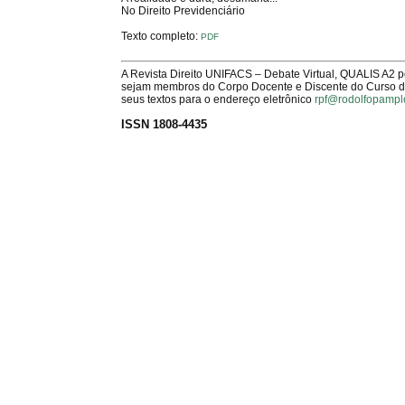
No Direito Previdenciário
Texto completo:
PDF
A Revista Direito UNIFACS – Debate Virtual, QUALIS A2 
sejam membros do Corpo Docente e Discente do Curso de 
seus textos para o endereço eletrônico
rpf@rodolfopampl
ISSN 1808-4435