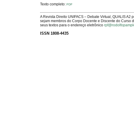
Texto completo:
PDF
A Revista Direito UNIFACS – Debate Virtual, QUALIS A2 
sejam membros do Corpo Docente e Discente do Curso de 
seus textos para o endereço eletrônico
rpf@rodolfopampl
ISSN 1808-4435