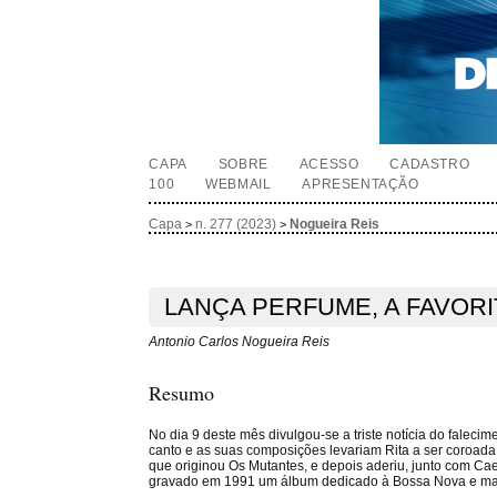
CAPA
SOBRE
ACESSO
CADASTRO
100
WEBMAIL
APRESENTAÇÃO
Capa
n. 277 (2023)
Nogueira Reis
>
>
LANÇA PERFUME, A FAVORI
Antonio Carlos Nogueira Reis
Resumo
No dia 9 deste mês divulgou-se a triste notícia do falec
canto e as suas composições levariam Rita a ser coroada 
que originou Os Mutantes, e depois aderiu, junto com Caet
gravado em 1991 um álbum dedicado à Bossa Nova e mais