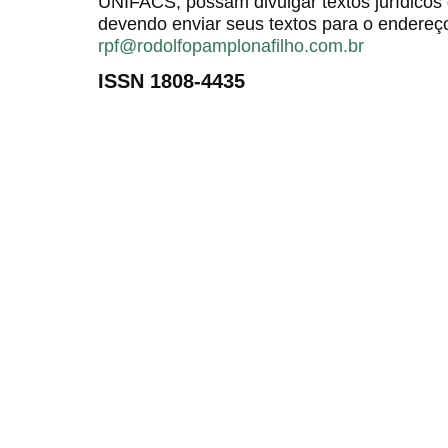
UNIFACS, possam divulgar textos jurídicos 
devendo enviar seus textos para o endereço
rpf@rodolfopamplonafilho.com.br
ISSN 1808-4435