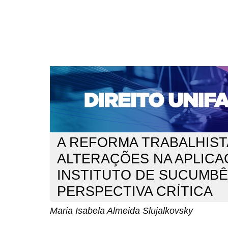
CAPA
SOBRE
ACESSO
CADASTRO
PESQ
NOTÍCIAS
EDIÇÕES DE Nº 1 A 100
WEBMAIL
Capa
n. 277 (2023)
Almeida Slujalkovsky
>
>
A REFORMA TRABALHIST
ALTERAÇÕES NA APLICA
INSTITUTO DE SUCUMBÊ
PERSPECTIVA CRÍTICA
Maria Isabela Almeida Slujalkovsky