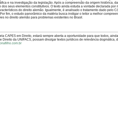
fica e na investigação da legislação. Após a compreensão da origem histórica, d
e dos seus elementos constitutivos. O texto ainda estuda a vontade declarada por
acterísticos do direito alemão. Igualmente, é analisado o tratamento dado pelo Có
Por fim, o estudo panorâmico da matéria busca instigar o leitor a melhor compree
es no direito alemão para problemas existentes no Brasil.
pela CAPES em Direito, estará sempre aberta a oportunidade para que todos, aind
Direito da UNIFACS, possam divulgar textos jurídicos de relevância dogmática, 
onafilho.com.br