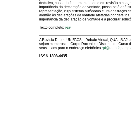
dedutiva, baseada fundamentalmente em revisão bibliográ
importância da declaração de vontade, passa-se à anális
representação, cujo sistema autônomo é um dos traços car
alemão às declarações de vontade afetadas por defeitos. 
importância da declaração de vontade e a procurar soluçõ
Texto completo:
PDF
A Revista Direito UNIFACS – Debate Virtual, QUALIS A2 
sejam membros do Corpo Docente e Discente do Curso de 
seus textos para o endereço eletrônico
rpf@rodolfopampl
ISSN 1808-4435