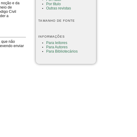
a noção e da
Por título
 meio de
Outras revistas
digo Civil
nder a
TAMANHO DE FONTE
INFORMAÇÕES
a que não
Para leitores
devendo enviar
Para Autores
Para Bibliotecários