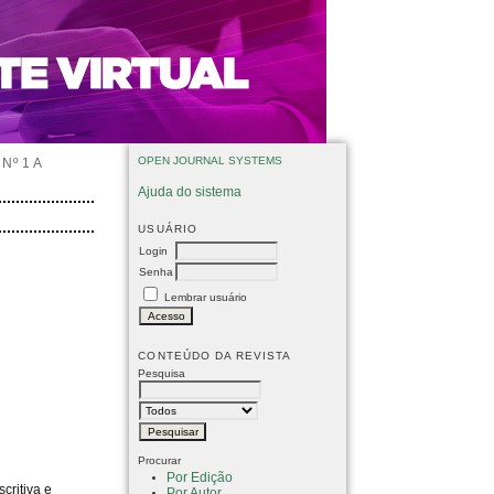
OPEN JOURNAL SYSTEMS
Nº 1 A
Ajuda do sistema
USUÁRIO
Login
Senha
Lembrar usuário
CONTEÚDO DA REVISTA
Pesquisa
Procurar
Por Edição
critiva e
Por Autor