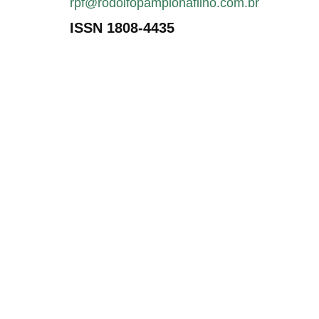
rpf@rodolfopamplonafilho.com.br
ISSN 1808-4435