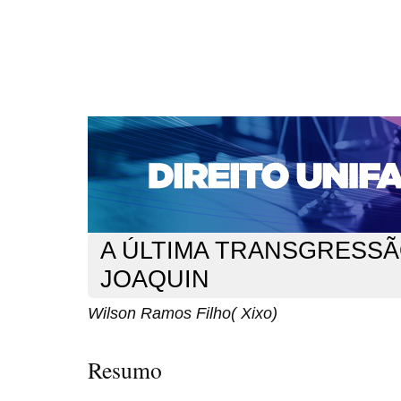
CAPA
SOBRE
ACESSO
CADASTRO
PESQ
NOTÍCIAS
EDIÇÕES DE Nº 1 A 100
WEBMAIL
Capa
n. 113 (2009)
Ramos Filho( Xixo)
>
>
A ÚLTIMA TRANSGRESSÃ
JOAQUIN
Wilson Ramos Filho( Xixo)
Resumo